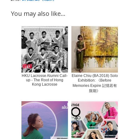
You may also like…
HKU Lacrosse Alumni Call-
Elaine Chiu (BA 2018) Solo
up - The Root of Hong
Exhibition: 《Before
Kong Lacrosse
Memories Expire 記憶若有
限期》