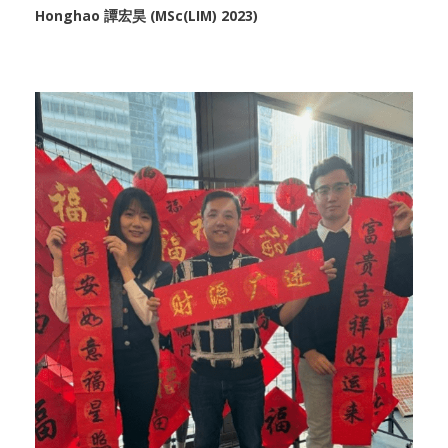
Honghao 譚宏昊 (MSc(LIM) 2023)