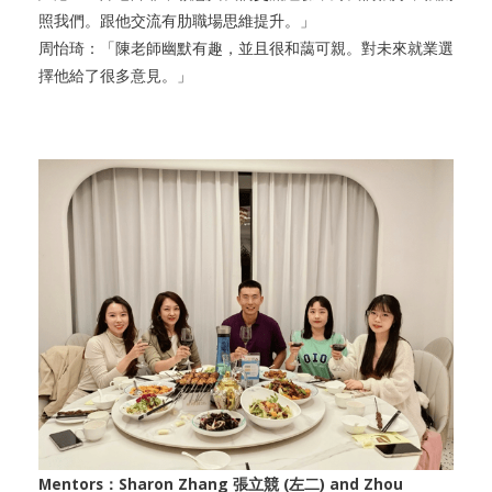
照我們。跟他交流有肋職場思維提升。」
周怡琦：「陳老師幽默有趣，並且很和藹可親。對未來就業選
擇他給了很多意見。」
Mentors：Sharon Zhang 張立競 (左二) and Zhou