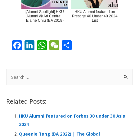
[Alumni Spotlight] HKU
HKU Alumni featured on
Alumni @ Art Central |
Prestige 40 Under 40 2024
Elaine Chiu (BA 2018)
List
F
Li
W
W
S
ac
n
h
e
h
e
k
at
C
ar
b
e
s
h
e
S
o
dI
A
at
e
a
o
n
p
r
Related Posts:
k
p
c
h
HKU Alumni featured on Forbes 30 under 30 Asia
f
2024
o
Queenie Tang (BA 2022) | The Global