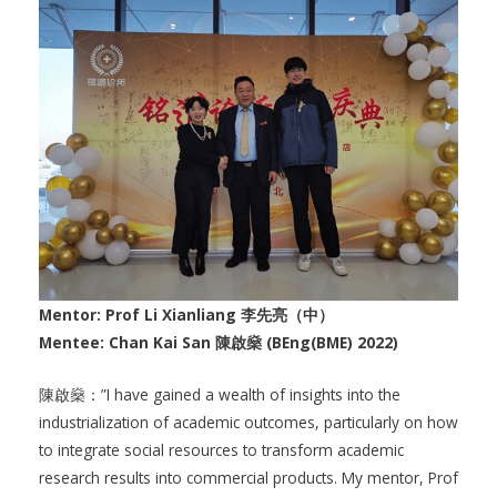
Mentor: Prof Li Xianliang 李先亮（中）
Mentee: Chan Kai San 陳啟燊 (BEng(BME) 2022)
陳啟燊：”I have gained a wealth of insights into the
industrialization of academic outcomes, particularly on how
to integrate social resources to transform academic
research results into commercial products. My mentor, Prof