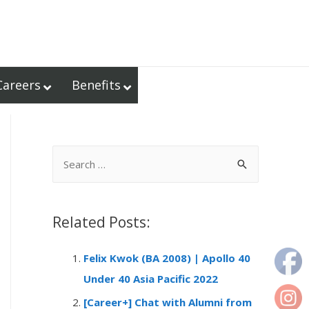
Careers
Benefits
S
e
a
r
Related Posts:
c
Felix Kwok (BA 2008) | Apollo 40
h
Under 40 Asia Pacific 2022
f
o
[Career+] Chat with Alumni from