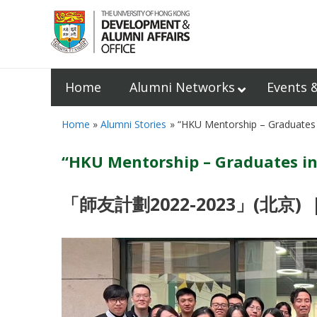
Home
Alumni Networks
Events 
Home
Alumni Stories
“HKU Mentorship – Graduates 
“HKU Mentorship – Graduates in
「師友計劃
2022-2023
」
(
北京
) 