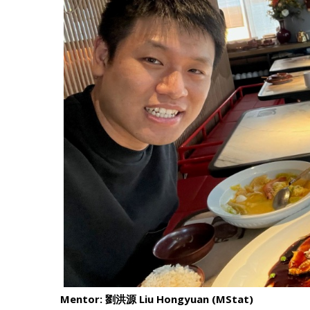
Mentor: 劉洪源 Liu Hongyuan (MStat)