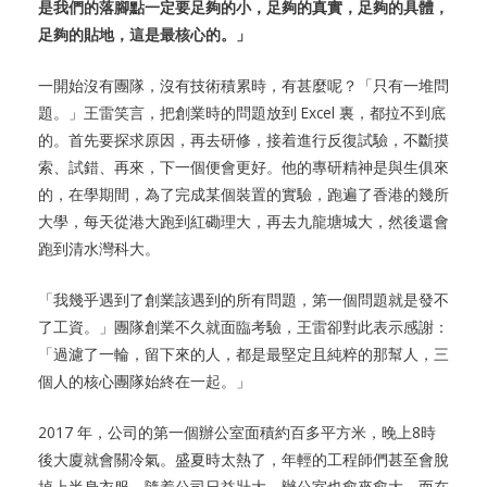
是我們的落腳點一定要足夠的小，足夠的真實，足夠的具體，
足夠的貼地，這是最核心的。」
一開始沒有團隊，沒有技術積累時，有甚麼呢？「只有一堆問
題。」王雷笑言，把創業時的問題放到 Excel 裏，都拉不到底
的。首先要探求原因，再去研修，接着進行反復試驗，不斷摸
索、試錯、再來，下一個便會更好。他的專研精神是與生俱來
的，在學期間，為了完成某個裝置的實驗，跑遍了香港的幾所
大學，每天從港大跑到紅磡理大，再去九龍塘城大，然後還會
跑到清水灣科大。
「我幾乎遇到了創業該遇到的所有問題，第一個問題就是發不
了工資。」團隊創業不久就面臨考驗，王雷卻對此表示感謝：
「過濾了一輪，留下來的人，都是最堅定且純粹的那幫人，三
個人的核心團隊始終在一起。」
2017 年，公司的第一個辦公室面積約百多平方米，晚上8時
後大廈就會關冷氣。盛夏時太熱了，年輕的工程師們甚至會脫
掉上半身衣服。隨着公司日益壯大，辦公室也愈來愈大。而在