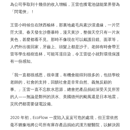
為公司爭取到十幾倍的收入增幅，王雷也獲電池儲能業界譽為
「閃電俠」！
王雷小時候住在陜西榆林，那裏地處毛烏素沙漠邊緣，一片茫
茫大漠。春天發生沙塵暴時，漫天黃沙，整個天空只有一片灰
黃色，甚麼都看不見。那時不像現在可以戴護目鏡、面罩等，
人們外出後回家，牙齒上、頭髮上都是沙子。老師有時會帶王
雷等學生植樹造林，可能耳濡目染，令王雷從小就對環境保護
有一份感知。
「我一直都很感恩，很幸運，有機會能得到很多的，包括學校
老師的，社會的支持，回饋社會是非常自然、義無反顧的
事。」王雷一直不忘飲水思源，總會把產品捐給深受天災所苦
的人——無論是鄭州的洪水、美國德州的颱風還是日本地震，
災民們都需要儲電設備。
2020 年初，EcoFlow 一度陷入岌岌可危的處境，但王雷依然
毫不猶豫地將公司所有庫存產品捐給武漢方艙醫院，以解決因