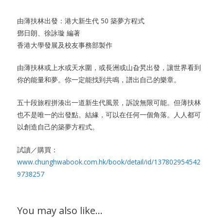
由薄扶林出發：港大新生代 50 築夢方程式
鄧日朗、徐詠璇 編著
香港大學發展及校友事務部製作
由薄扶林或上水或天水圍，或長洲或山旮旯出發，讓世界看到
你的能量和夢。你一定能找到共鳴，譜出自己的樂章。
五十段旅程拼湊出一道新生代風景，訴說無限可能。但薄扶林
也不是唯一的出發點。結緣，可以在任何一個角落。人人都可
以創造自己的築夢方程式。
試讀／購買：
www.chunghwabook.com.hk/book/detail/id/137802954542
9738257
You may also like…