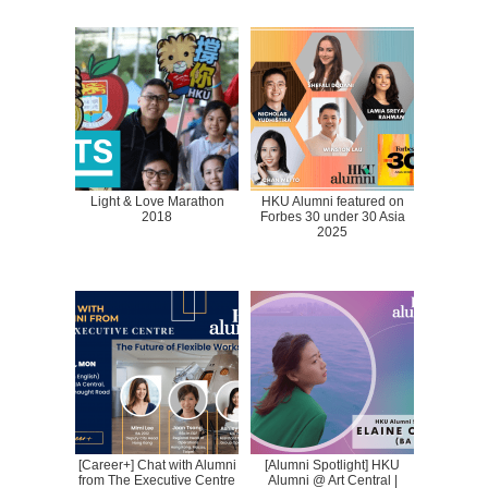
Light & Love Marathon
HKU Alumni featured on
2018
Forbes 30 under 30 Asia
2025
[Career+] Chat with Alumni
[Alumni Spotlight] HKU
from The Executive Centre
Alumni @ Art Central |