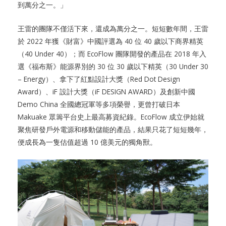
到萬分之一。」
王雷的團隊不僅活下來，還成為萬分之一。短短數年間，王雷
於 2022 年獲《財富》中國評選為 40 位 40 歲以下商界精英
（40 Under 40）；而 EcoFlow 團隊開發的產品在 2018 年入
選《福布斯》能源界別的 30 位 30 歲以下精英（30 Under 30
– Energy）、拿下了紅點設計大獎（Red Dot Design
Award）、iF 設計大獎（iF DESIGN AWARD）及創新中國
Demo China 全國總冠軍等多項榮譽，更曾打破日本
Makuake 眾籌平台史上最高募資紀錄。EcoFlow 成立伊始就
聚焦研發戶外電源和移動儲能的產品，結果只花了短短幾年，
便成長為一隻估值超過 10 億美元的獨角獸。