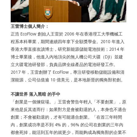
王雷博士個人簡介：
正浩 EcoFlow 創始人王雷於 2006 年在香港理工大學機械工
程系本科畢業，期間連續四年拿下全額獎學金。2010 年進入
香港大學直接攻讀博士，研究新能源儲能電池技術；2014 年
博士畢業後，他進入內地頂尖的無人機公司大疆（DJI）並建
立大疆電池研發部，負責品牌全線產品的電池研發工作。
2017 年，王雷創辦了 EcoFlow，專注研發移動儲能設備和清
潔能源，公司估值逾 10 億美元，是本地新晉的獨角獸初創。
不讓世界 落入黑暗 的手中
「創業是一個煉獄場。」王雷會警告年輕人「不要創業」，原
來他是反其道而行：如果對方是會被勸退的人，本身也不適合
創業；不會被勸退的，才有可能適合創業。「在首三年時間
內，創業成功率是不到 4% 的，96% 的公司在創業的三年內
都會死掉，能活到五年的就更少，而能夠成為獨角獸的企業不