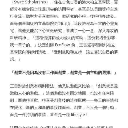
（Swire Scholarship），住在古色古香的港大柏立基學院，更
經常有機會跟全球最頂尖的訪問學者，甚至是諾貝爾獎得主進
行交流，聽對方分享做學術、做研究的心得，獲得很多啟發。
而每個星期從柏立基學院走到山頂，這段旅程為王雷的心靈充
電，讓他更能沉下心來做研究，養成了一心一意、深入專攻的
科研精神 。「這種習慣有極大極大的幫助，這份栽培會影響
我一輩子的。」決定創辦 EcoFlow 前，王雷還專程回到柏立
基學院向導師們請教，「受到鼓勵和支持，該去嘗試自己的夢
想。」
「創業不是因為沒有工作而創業，創業是一個主動的選擇。」
王雷對於創業有獨到看法，他又以遊戲來比喻：「創業就是最
激動人心的遊戲。」這個遊戲沒有固定地圖，也沒有任何限
制，而他很喜歡、很享受創業後的這種狀態——每天的事情都
在變化，新的人和新的事接踵而來。創業，不只是一個行動，
而是一件持續的事情，甚至是一種 lifestyle！
訪問全文收錄於《由薄扶林出發：港大新生代 50 築夢方程