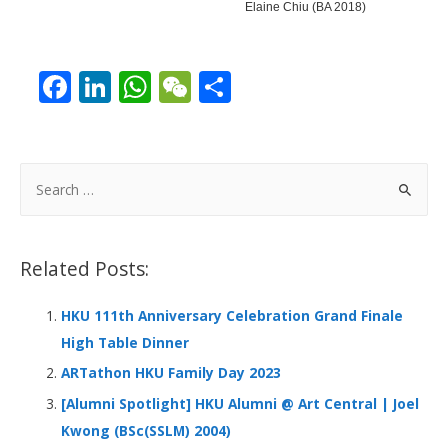
Elaine Chiu (BA 2018)
F
Li
W
W
S
ac
n
h
e
h
e
k
at
C
ar
b
e
s
h
e
S
o
dI
A
at
e
a
o
n
p
r
Related Posts:
k
p
c
h
HKU 111th Anniversary Celebration Grand Finale
f
High Table Dinner
o
ARTathon HKU Family Day 2023
r
[Alumni Spotlight] HKU Alumni @ Art Central | Joel
:
Kwong (BSc(SSLM) 2004)