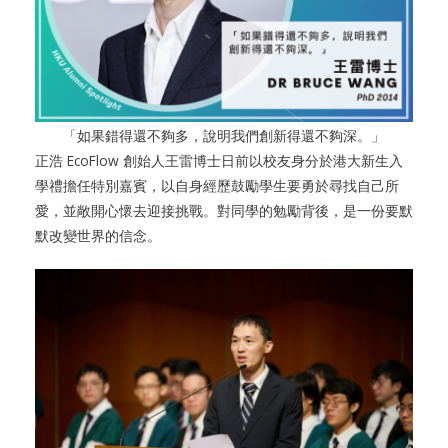
「如果錯得還不夠多，說明我們創新得還不夠深。」
正浩 EcoFlow 創始人王雷博士日前以校友身分於港大新生入
學禮擔任特別嘉賓，以自身經歷鼓勵學生要勇於尋找自己所
愛，並敞開心懷去迎接挑戰。對同學的勉勵背後，是一份要默
默改變世界的信念。