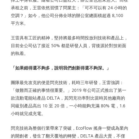
承租之前，王雷依然習慣了問業主：「可不可以有 24 小時的
空調？」如今，他公司分佈全球的辦公室總面積超過 8,100
平方米。
王雷具有工匠的精神，堅持將最多時間投放到技術和產品上，
目前全公司佔了接近 50% 都是研發人員，背後源於對技術面
的執着。
「如果錯得還不夠多，說明我們創新得還不夠深。」
團隊最先攻克的便是閃充技術，耗時三年研發，王雷強調：
「做難而正確的事情很重要。」2019 年公司正式推出了第一
款流動電能站產品 DELTA，其閃充功率對比當時其他廠商的
同級別產品高出 10 至 20 倍，一小時能夠充滿 80% 電，1.6
小時就完成充電。
閃充技術為整個行業帶來了突破，EcoFlow 搖身一變成為業內
的開創者，發生了翻天覆地的轉變，DELTA 產品大賣，不僅