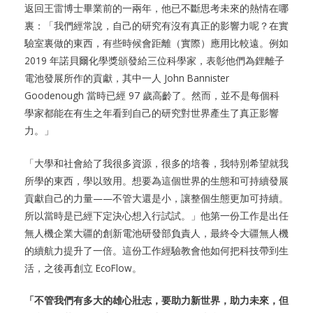
返回王雷博士畢業前的一兩年，他已不斷思考未來的熱情在哪
裏：「我們經常說，自己的研究有沒有真正的影響力呢？在實
驗室裏做的東西，有些時候會距離（實際）應用比較遠。例如
2019 年諾貝爾化學獎頒發給三位科學家，表彰他們為鋰離子
電池發展所作的貢獻，其中一人 John Bannister
Goodenough 當時已經 97 歲高齡了。然而，並不是每個科
學家都能在有生之年看到自己的研究對世界產生了真正影響
力。」
「大學和社會給了我很多資源，很多的培養，我特別希望就我
所學的東西，學以致用。想要為這個世界的生態和可持續發展
貢獻自己的力量——不管大還是小，讓整個生態更加可持續。
所以當時是已經下定決心想入行試試。」他第一份工作是出任
無人機企業大疆的創新電池研發部負責人，最終令大疆無人機
的續航力提升了一倍。這份工作經驗教會他如何把科技帶到生
活，之後再創立 EcoFlow。
「不管我們有多大的雄心壯志，要助力新世界，助力未來，但