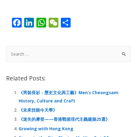
F
Li
W
W
S
ac
n
h
e
h
e
k
at
C
ar
b
e
s
h
e
S
o
dI
A
at
e
a
o
n
p
r
Related Posts:
k
p
c
h
《男裝長衫：歷史文化與工藝》Men’s Cheongsam:
f
History, Culture and Craft
o
《未來技能今天學》
r
《迷失的摩登——香港戰後現代主義建築25選》
:
Growing with Hong Kong