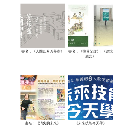
書名：《人間四月芳菲盡》
書名：《往昔記趣》| 《絕境
感言》
書名：《消失的未來》
《未來技能今天學》