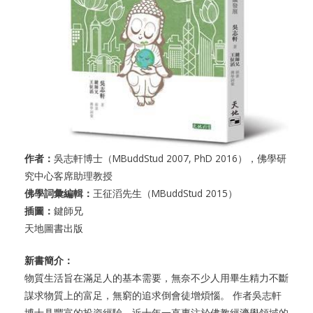
作者：
吳志軒博士（MBuddStud 2007, PhD 2016），佛學研
究中心客席助理教授
佛學詞彙編輯：
王征滔先生（MBuddStud 2015）
插圖：
鍵師兄
天地圖書出版
新書簡介：
物質生活旨在滿足人的基本需要，無奈不少人用畢生精力不斷
謀求物質上的富足，無窮的追求倒會徒增煩惱。 作者吳志軒
博士具豐富的投資經驗，近十年一直專注於佛教經濟學領域的