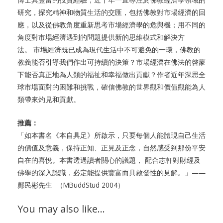
研究，探究精神和物質生活的交匯，包括佛教對市場經濟的回
應，以及從佛教角度重新思考市場經濟學的危與機；用不同的
角度對市場經濟遇到的問題提供新的思維模式和解決方
法。 市場經濟既已成為現代生活中不可避免的一環，佛教的
教義能否引導我們作出可持續的決策？市場經濟在佛法的啓蒙
下能否真正地為人類的福祉和幸福做出貢獻？作者近年深思全
球市場面對的困難和挑戰，確信佛教的世界觀和價值觀能為人
類帶來灼見和貢獻。
推薦：
「如本書名《本自具足》所啟示，只要每個人能體現自己生活
的價值及意義，保持正知、正見及正念，自然感受到那份平安
自在的喜悅。本書透過讀者關心的議題， 配合志軒對財經及
佛學的深入認識，必定能提供豐富而具啟發性的見解。」——
鄺民彬先生 （MBuddStud 2004）
You may also like…