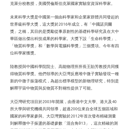
克萊分校教授，美國勞倫斯伯克萊國家實驗室資深科學家。
未來科學大獎是中國第一個由科學家和企業家群體共同發起的
世界級科學大獎，這大獎於2016年成立，有「中國諾貝爾
獎」之稱，其目的是獎勵從事原創性的基礎科學研究及在大中
華區做出傑出科技成果的科學家。大獎下設「生命科學獎」、
「物質科學獎」和「數學與電腦科學獎」三個獎項。今年有四
位科學家獲獎。
陸教授與中國科學院院士、高能物理所所長王貽芳教授共同獲
得物質科學獎。他們領導的大亞灣反應堆中微子實驗發現一種
新的中微子振蕩模式，為超出標準模型的新物理研究，特別是
解釋宇宙中物質與反物質不對稱性提供了可能。
大亞灣研究項目於2003年開展，由香港中文大學、港大及40
所大學與研究機構共同領導，超過200位來自全球五個區域和
國家的科學家參與。大亞灣實驗於2012年首次發布精確測量
到解釋微中子振盪的基礎參數「混合角θ13」，這次精確的測