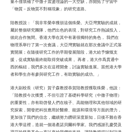
量不僅填補了中微子震盪理論的一大空缺，亦開拓了宇宙中
「物質－反物質不對稱現象」的研究道路。
陸教授說：「我非常榮幸獲頒這個殊榮。大亞灣實驗的成就，
屬於整個研究團隊，他們出色的表現，對研究工作熱誠投入，
彼此合作無間。香港大學在其中有著很獨特的角色， 我們在
物理系舉行了第一次會議，大亞灣實驗就在那次會議中正式落
實開展；在隨後研究工作的早期發展階段，港大給予慷慨支
援，促成實驗最終能取得突破成果 。再者，港大作爲貫通中
西的樞紐，我們多次在這裡開會，討論實驗進展。當然港大學
者和學生亦有參與研究工作，有助實驗的成功。」
港大副校長（研究）賀子森教授恭賀陸教授獲取殊榮，他說：
「陸教授今次獲獎，不但引證了基礎科學研究（中微子物理）
的重要性，亦有助啓發人們在核子、高能物理和其他領域的研
究探索，開發把科技應用於醫療、能源和環境等方面的潛力，
更加強了我們的信念，繼續努力鑽研深度新知，日後不難在香
港大學這裡，造就一個港產諾貝爾科學家。我們感謝孔慶熒及
梁巧玲慈善基金一直以來給我們的支持，讓陸教授得以到訪港