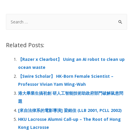
ac
n
h
e
h
e
k
at
C
ar
b
e
s
h
e
S
o
dI
A
at
e
a
o
n
p
r
Related Posts:
k
p
c
h
【Razer x Clearbot】 Using an AI robot to clean up
f
ocean waste
o
【Swire Scholar】 HK-Born Female Scientist –
r
Professor Vivian Yam Wing-Wah
:
港大畢業生搞初創 研人工智能技術助政府部門破解鼠患問
題
[來自法律系的電影導演] 梁銘佳 (LLB 2001, PCLL 2002)
HKU Lacrosse Alumni Call-up – The Root of Hong
Kong Lacrosse