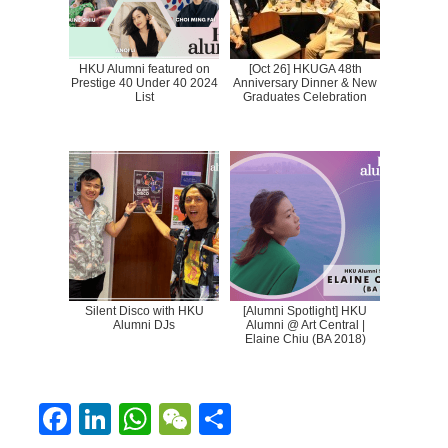
HKU Alumni featured on
[Oct 26] HKUGA 48th
Prestige 40 Under 40 2024
Anniversary Dinner & New
List
Graduates Celebration
Silent Disco with HKU
[Alumni Spotlight] HKU
Alumni DJs
Alumni @ Art Central |
Elaine Chiu (BA 2018)
F
Li
W
W
S