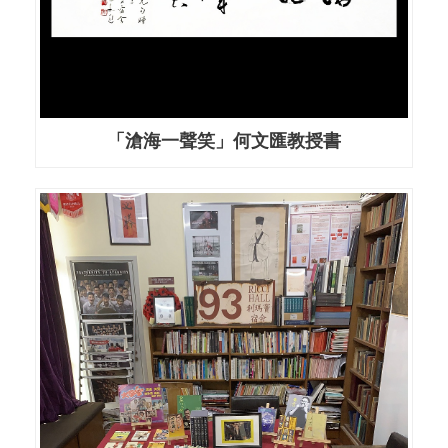
「滄海一聲笑」何文匯教授書