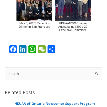
[May 5, 2025] Reception
HKUAANSW Chapter
Dinner in San Francisco
Australia Inc | 2021-22
Executive Committee
F
Li
W
W
S
ac
n
h
e
h
e
k
at
C
ar
b
e
s
h
e
S
o
dI
A
at
e
a
o
n
p
r
Related Posts:
k
p
c
h
HKUAA of Ontario Newcomer Support Program