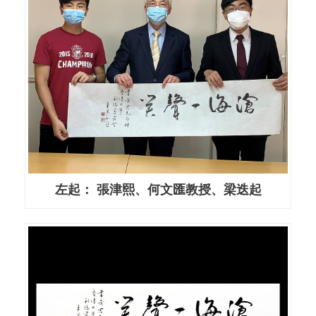
左起： 張津熙、何文匯教授、梁迭起