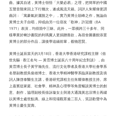
曲。據其自述，黃博士領悟「大樂必易」之理，把簡單的中國
五聲音階來回上下行幾次，遂成風流天籟。詞評人朱耀偉更謂
曲詞：「寓豪氣於灑脫之中」，實乃黃博士顛峰之作，無論由
黃博士夫子自唱，抑或由另一位宿友「歌神」許冠傑（BA
1971）表演，均得箇中三昧。此外，一眾橫跨三十多年、同
樣畢業於喇沙書院的利瑪竇人更捐贈善款，為宿舍圖書館添置
黃博士的部分作品，讓後學追緬前輩，覩物思賢。
黃博士誕辰當天的3月18日，香港大學香港研究課程主辦《俗
世先驅 · 香江名句 — 黃霑博士誕辰八十周年紀念對談》，由
黃霑博士長子黃宇瀚先生、流行文化學者及香港大學社會學系
名譽副教授吳俊雄博士、香港大學精神醫學系臨床副教授及填
詞人陳啓泰醫生主講，香港研究課程主任朱耀偉教授主持。席
上嘉賓從家庭、社會學、精神及心理學等角度暢談黃博士的創
意、創作，協理副校長徐詠璇女士與港大通識黃志淙博士再綴
以黃博士處世點滴。線上和現場觀眾逾二百人，笑語歡聲中為
黃博士慶生賀壽。