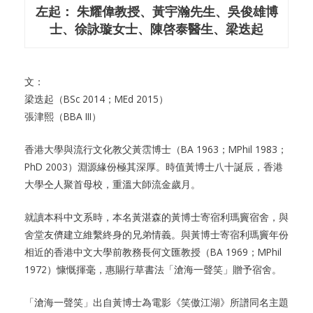
左起： 朱耀偉教授、黃宇瀚先生、吳俊雄博
士、徐詠璇女士、陳啓泰醫生、梁迭起
文：
梁迭起（BSc 2014；MEd 2015）
張津熙（BBA III）
香港大學與流行文化教父黃霑博士（BA 1963；MPhil 1983；
PhD 2003）淵源緣份極其深厚。時值黃博士八十誕辰，香港
大學仝人聚首母校，重溫大師流金歲月。
就讀本科中文系時，本名黃湛森的黃博士寄宿利瑪竇宿舍，與
舍堂友儕建立維繫終身的兄弟情義。與黃博士寄宿利瑪竇年份
相近的香港中文大學前教務長何文匯教授（BA 1969；MPhil
1972）慷慨揮毫，惠賜行草書法「滄海一聲笑」贈予宿舍。
「滄海一聲笑」出自黃博士為電影《笑傲江湖》所譜同名主題