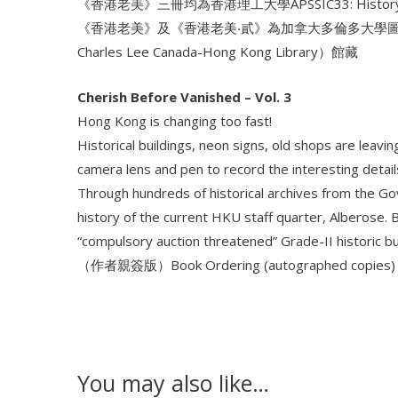
《香港老美》三冊均為香港理工大學APSSIC33: History
《香港老美》及《香港老美‧貳》為加拿大多倫多大學圖書館——利銘澤典
Charles Lee Canada-Hong Kong Library）館藏
Cherish Before Vanished – Vol. 3
Hong Kong is changing too fast!
Historical buildings, neon signs, old shops are lea
camera lens and pen to record the interesting detail
Through hundreds of historical archives from the G
history of the current HKU staff quarter, Alberose. Be
“compulsory auction threatened” Grade-II historic 
（作者親簽版）Book Ordering (autographed copies
You may also like…