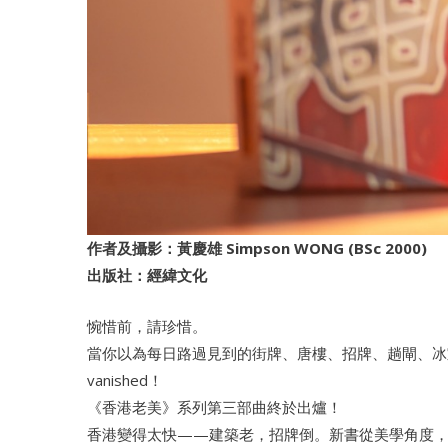
作者及攝影：黃慶雄 Simpson WONG (BSc 2000)
出版社：經緯文化
惋惜前，請珍惜。
當你以為每日路過見到的街牌、唐樓、招牌、趟閘、冰室會直
vanished！
《香港老美》系列第三部曲終於出爐！
香港變得太快——建築老，招牌倒。新書從美學角度，