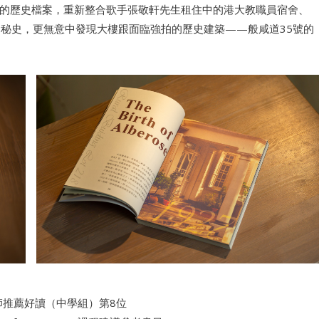
的歷史檔案，重新整合歌手張敬軒先生租住中的港大教職員宿舍、
轉的秘史，更無意中發現大樓跟面臨強拍的歷史建築——般咸道35號的
師推薦好讀（中學組）第8位