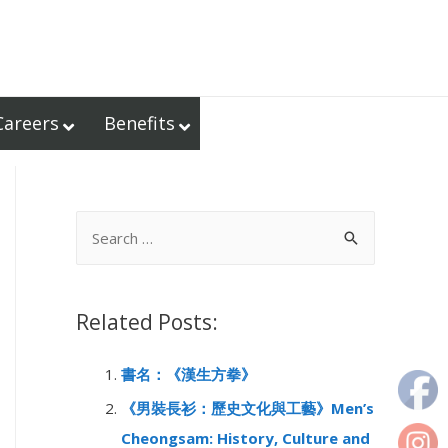
Careers
Benefits
S
e
a
r
Related Posts:
c
書名：《漢生方拳》
h
f
《男裝長衫：歷史文化與工藝》Men’s
o
Cheongsam: History, Culture and