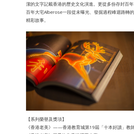
潔的文字記載香港的歷史文化演進。更從多份存封百年
百年大宅Alberose一段從未曝光、發掘過程峰迴路
精彩故事。
【系列榮譽及獎項】
《香港老美》——香港教育城第19屆「十本好讀」教