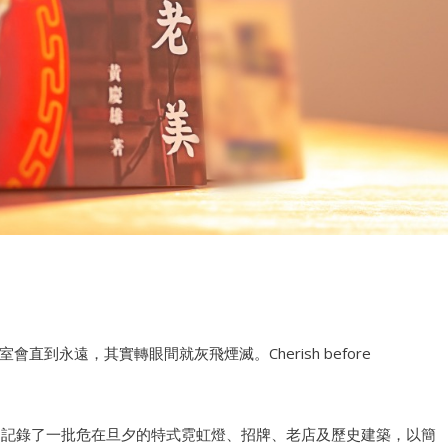
到永遠，其實轉眼間就灰飛煙滅。Cherish before
記錄了一批危在旦夕的特式霓虹燈、招牌、老店及歷史建築，以簡