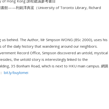
 of Hong Kong 課程建議參考書目
宬（University of Toronto Library, Richard
ving us behind. The Author, Mr Simpson WONG (BSc 2000), uses his
s of the daily history that wandering around our neighbors.
overnment Record Office, Simpson discovered an untold, mystical
sides, the untold story is interestingly linked to the
building, 35 Bonham Road, which is next to HKU main campus. 網購
)：
bit.ly/buylomei